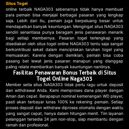
Situs Togel
online terbaik NAGA303 sebenarnya tidak hanya membuat
para pemain bisa menjajal berbagai pasaran yang lengkap
saja. Lebih dari itu, pemain juga berpeluang besar untuk
mendapatkan banyak keuntungan. Mengingat situs NAGA303
sendiri senantiasa punya beragam jenis penawaran menarik
bagi setiap membernya. Pasaran togel terlengkap yang
disediakan oleh situs togel online NAGA303 tentu saja sangat
berkontribusi sekali dalam menciptakan taruhan togel yang
memuaskan. Karena dengan demikian, pemain bisa coba
pasang bet lewat jenis pasaran manapun yang dianggap
paling relate memberikan banyak keuntungan nantinya.
Fasilitas Penawaran Bonus Terbaik di Situs
Togel Online Naga303
Member setia situs NAGA303 tidak perlu ragu untuk deposit
dan withdrawal Anda. Kami memproses dana player dengan
Aman dan cepat. Berapapun nominal kemenangan WD player,
pasti akan terbayar lunas 100% ke rekening pemain. Setiap
proses deposit dan withdraw diproses otomatis dengan waktu
yang sangat cepat, hanya dalam hitungan menit. Tim layanan
pelanggan tersedia 24 jam non-stop, siap membantu dengan
ramah dan profesional.