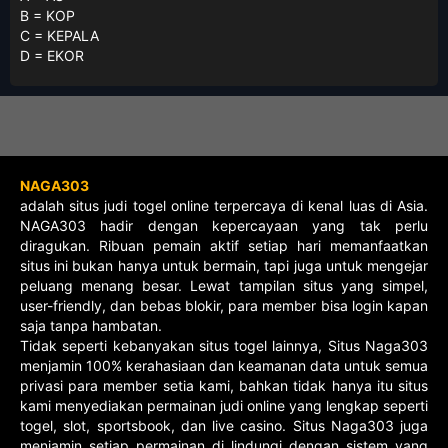
B = KOP
C = KEPALA
D = EKOR
NAGA303
adalah situs judi togel online terpercaya di kenal luas di Asia.
NAGA303 hadir dengan kepercayaan yang tak perlu
diragukan. Ribuan pemain aktif setiap hari memanfaatkan
situs ini bukan hanya untuk bermain, tapi juga untuk mengejar
peluang menang besar. Lewat tampilan situs yang simpel,
user-friendly, dan bebas blokir, para member bisa login kapan
saja tanpa hambatan.
Tidak seperti kebanyakan situs togel lainnya, Situs Naga303
menjamin 100% kerahasiaan dan keamanan data untuk semua
privasi para member setia kami, bahkan tidak hanya itu situs
kami menyediakan permainan judi online yang lengkap seperti
togel, slot, sportsbook, dan live casino. Situs Naga303 juga
menjamin setiap permainan di lindungi dengan sistem yang