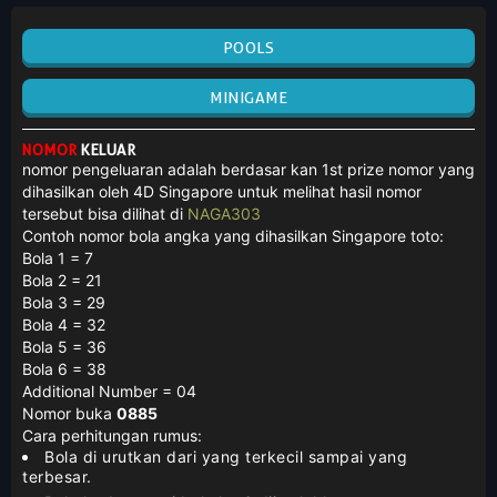
POOLS
MINIGAME
NOMOR
KELUAR
nomor pengeluaran adalah berdasar kan 1st prize nomor yang
dihasilkan oleh 4D Singapore untuk melihat hasil nomor
tersebut bisa dilihat di
NAGA303
Contoh nomor bola angka yang dihasilkan Singapore toto:
Bola 1 = 7
Bola 2 = 21
Bola 3 = 29
Bola 4 = 32
Bola 5 = 36
Bola 6 = 38
Additional Number = 04
Nomor buka
0885
Cara perhitungan rumus:
Bola di urutkan dari yang terkecil sampai yang
terbesar.