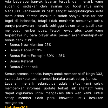
Ada beberapa banyak layanan terbaik dan menarik yang
sudah di sediakan oleh layanan judi togel situs online
Naga303. Penawaran ini pasti sangat menguntungkan serta
memuaskan. Karena, meskipun sudah banyak situs taruhan
togel di Indonesia, tetapi tidak menjamin semuanya selalu
punya penawaran menarik sehingga belum tentu pasti akan
membuat member puas. Tetapi, lewat situs togel yang
terpercaya ini, para player atau pemain akan mendapatkan
bonus berikut ini:
Bonus New Member 25K
Bonus Deposit 10%
Bonus Extra Freespin 30% + 25%
Bonus Referal
Bonus Cashback
Semua promosi berlaku hanya untuk member aktif Naga 303,
syarat dan ketentuan promosi berlaku untuk setiap bonus.
Layanan menarik selanjutnya adalah situs kami selalu
memberikan informasi update terkait link alternatif yang
dapat digunakan untuk mengakses situs web kami. Untuk
setiap member tidak perlu khawatir untuk kesulitan
mengakses
Link Naga303