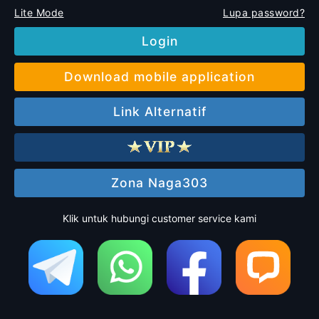
Lite Mode
Lupa password?
Login
Download mobile application
Link Alternatif
Zona Naga303
Klik untuk hubungi customer service kami